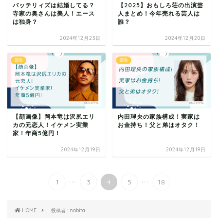
バッテリィズは結婚してる？
【2025】おもしろ荘の出演芸
寺家の奥さんは美人！エース
人まとめ！今年売れる芸人は
は独身？
誰？
2024年12月23日
2024年12月20日
芸能
芸能
【顔画像】岡本竜は沢尻エリ
内田理央の家族構成！実家は
カの元恋人！イケメン実業
お金持ち！父と弟はオタク！
家！年商5億円！
2024年12月19日
2024年12月19日
...
...
1
3
4
5
18
HOME
投稿者 : nobita