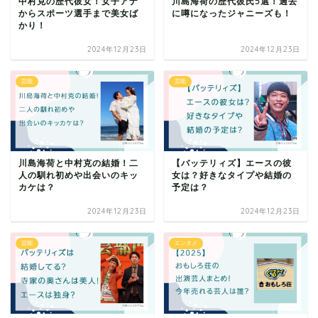
中村克の歴代彼女！女子アナ
川島海荷の歴代彼氏5選！過去
からスポーツ選手まで美女ば
に噂になったジャニーズも！
かり！
2024年12月23日
2024年12月23日
芸能
芸能
川島海荷と中村克の結婚！二
【バッテリィズ】エースの彼
人の馴れ初めや出会いのキッ
女は？好きなタイプや結婚の
カケは？
予定は？
2024年12月23日
2024年12月23日
芸能
エンタメ