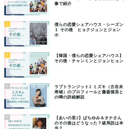
像で紹介
2
僕らの恋愛シェアハウス・シーズン
１ その後 ヒョクジュンとジョン
ホ
3
【韓国・僕らの恋愛シェアハウス】
その後・チャンミンとジョンヒョン
4
ラブトランジット2 ミズキ（古谷未
寿城）のプロフィールと藤森慎吾と
の噂の詳細解説
5
【あいの里2】ぱちゆみ＆タナさん
のその後はどうなった？破局説は本
当？