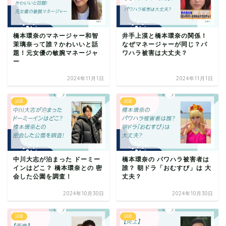
橋本環奈のマネージャー和智
井手上漠と橋本環奈の関係！
茉璃奈って誰？かわいいと話
なぜマネージャーが同じ？パ
題！元女優の敏腕マネージャ
ワハラ被害は大丈夫？
ー
2024年11月1日
2024年11月1日
話題
話題
中川大志が泊まった ドーミー
橋本環奈の パワハラ被害者は
インはどこ？ 橋本環奈との 密
誰？ 朝ドラ「おむすび」は 大
会した公園を調査！
丈夫？
2024年10月30日
2024年10月30日
話題
話題