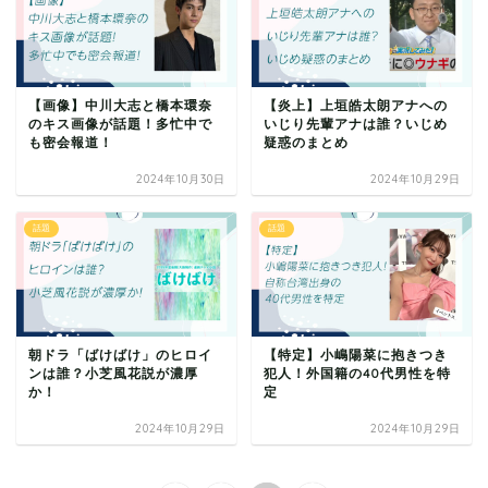
【画像】中川大志と橋本環奈
【炎上】上垣皓太朗アナへの
のキス画像が話題！多忙中で
いじり先輩アナは誰？いじめ
も密会報道！
疑惑のまとめ
2024年10月30日
2024年10月29日
話題
話題
朝ドラ「ばけばけ」のヒロイ
【特定】小嶋陽菜に抱きつき
ンは誰？小芝風花説が濃厚
犯人！外国籍の40代男性を特
か！
定
2024年10月29日
2024年10月29日