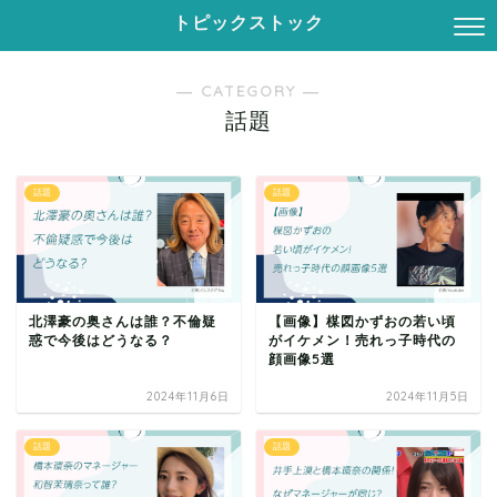
トピックストック
― CATEGORY ―
話題
話題
話題
北澤豪の奥さんは誰？不倫疑
【画像】楳図かずおの若い頃
惑で今後はどうなる？
がイケメン！売れっ子時代の
顔画像5選
2024年11月6日
2024年11月5日
話題
話題