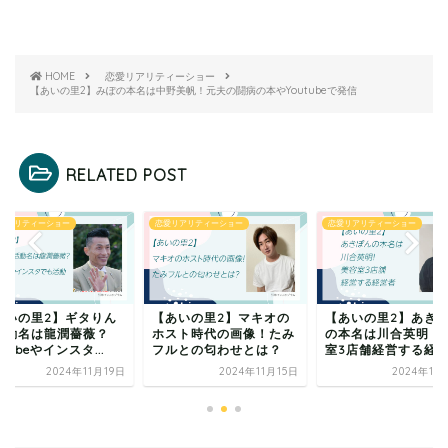
HOME
恋愛リアリティーショー
【あいの里2】みぽの本名は中野美帆！元夫の闘病の本やYoutubeで発信
RELATED POST
リアリティーショー
恋愛リアリティーショー
恋愛リアリティーショー
あいの里2】ギタりん
【あいの里2】マキオの
【あいの里2】あき
活動名は龍潤薔薇？
ホスト時代の画像！たみ
の本名は川合英明！
utubeやインスタ...
フルとの匂わせとは？
室3店舗経営する経
2024年11月19日
2024年11月15日
2024年11