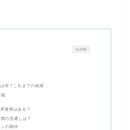
CLOSE
由は何？これまでの経緯
発端
能界復帰はある？
再開の見通しは？
ァンの期待