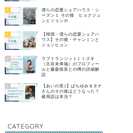
僕らの恋愛シェアハウス・シ
2
ーズン１ その後 ヒョクジュ
ンとジョンホ
【韓国・僕らの恋愛シェアハ
3
ウス】その後・チャンミンと
ジョンヒョン
ラブトランジット2 ミズキ
4
（古谷未寿城）のプロフィー
ルと藤森慎吾との噂の詳細解
説
【あいの里2】ぱちゆみ＆タナ
5
さんのその後はどうなった？
破局説は本当？
CATEGORY