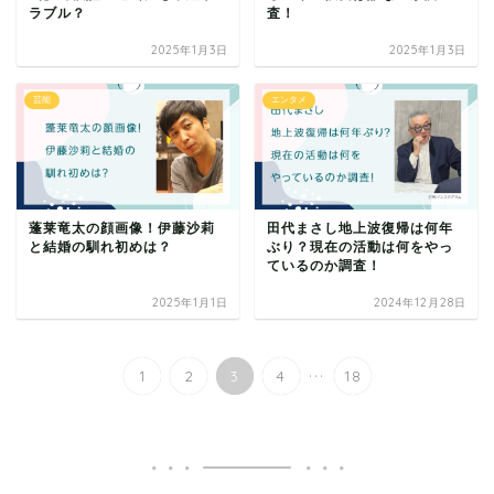
ラブル？
査！
2025年1月3日
2025年1月3日
芸能
エンタメ
蓬莱竜太の顔画像！伊藤沙莉
田代まさし地上波復帰は何年
と結婚の馴れ初めは？
ぶり？現在の活動は何をやっ
ているのか調査！
2025年1月1日
2024年12月28日
...
1
2
3
4
18