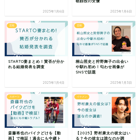
朝顔役の女優
2025年1月6日
2025年1月6日
芸能
芸能
STARTO妻まとめ！賛否が分か
桐山照史と狩野舞子の出会い
れる結婚発表を調査
や馴れ初め！匂わせ画像が
SNSで話題
2025年1月4日
2025年1月3日
スポーツ
イケメン
斎藤将也のバイクどけを【動
【2025】野村康太の彼女はい
画】で検証！過去にも中継ト
る？今の彼女は誰なのか調