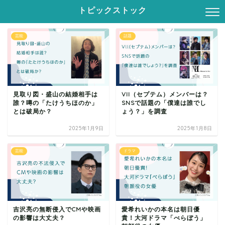
トピックストック
芸能
話題
見取り図・盛山の結婚相手は
Vll（セプテム）メンバーは？
誰？噂の「たけうちほのか」
SNSで話題の「僕達は誰でし
とは破局か？
ょう？」を調査
2025年1月9日
2025年1月8日
芸能
ドラマ
吉沢亮の無断侵入でCMや映画
愛希れいかの本名は朝日優
の影響は大丈夫？
貴！大河ドラマ「べらぼう」