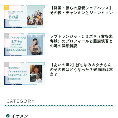
3
【韓国・僕らの恋愛シェアハウス】
その後・チャンミンとジョンヒョン
4
ラブトランジット2 ミズキ（古谷未
寿城）のプロフィールと藤森慎吾と
の噂の詳細解説
5
【あいの里2】ぱちゆみ＆タナさん
のその後はどうなった？破局説は本
当？
CATEGORY
イケメン